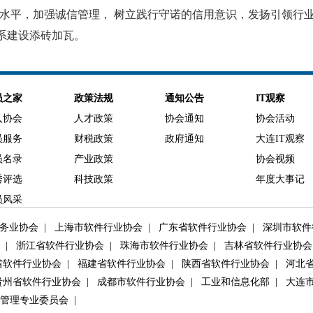
水平，加强诚信管理，
树立践行守诺的信用意识，发扬引领行
系建设添砖加瓦。
员之家
政策法规
通知公告
IT观察
入协会
人才政策
协会通知
协会活动
员服务
财税政策
政府通知
大连IT观察
员名录
产业政策
协会视频
秀评选
科技政策
年度大事记
员风采
务业协会
|
上海市软件行业协会
|
广东省软件行业协会
|
深圳市软件
会
|
浙江省软件行业协会
|
珠海市软件行业协会
|
吉林省软件行业协
软件行业协会
|
福建省软件行业协会
|
陕西省软件行业协会
|
河北省
州省软件行业协会
|
成都市软件行业协会
|
工业和信息化部
|
大连
管理专业委员会
|