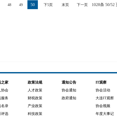
50
1028条
50/52
48
49
下5页
末页
下一页
员之家
政策法规
通知公告
IT观察
入协会
人才政策
协会通知
协会活动
员服务
财税政策
政府通知
大连IT观察
员名录
产业政策
协会视频
秀评选
科技政策
年度大事记