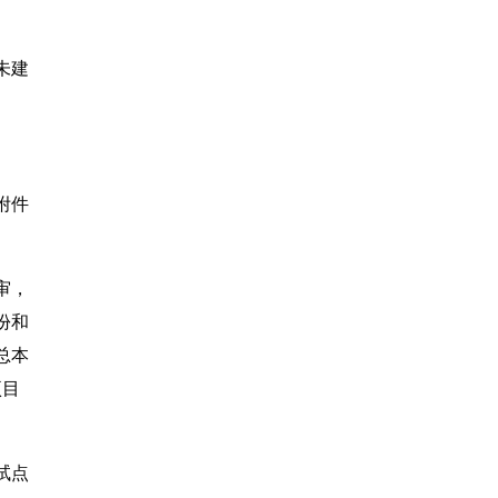
未建
附件
审，
份和
总本
项目
试点