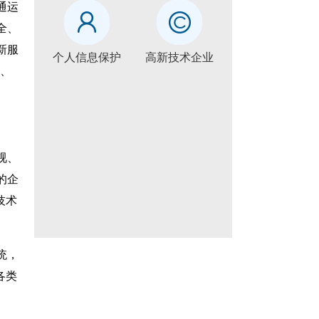
通运
全、
新服
个人信息保护
高新技术企业
进、
视、
的企
技术
统，
各类