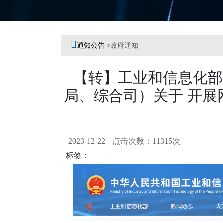
Previous
Next

通知公告 >
政府通知
【转】工业和信息化部
局、综合司）关于 开
2023-12-22
点击次数：11315次
标签：