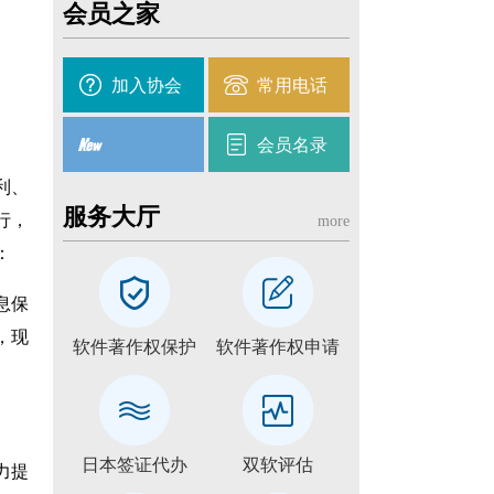
会员之家
加入协会
常用电话
会员名录
利、
服务大厅
行，
more
：
息保
，现
软件著作权保护
软件著作权申请
日本签证代办
双软评估
力提